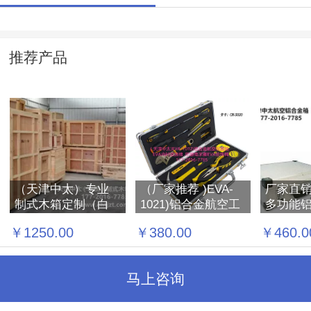
推荐产品
（天津中太）专业
（厂家推荐 )EVA-
厂家直销
制式木箱定制（白
1021)铝合金航空工
多功能铝
松木质）实木制式
具箱 EVA内衬波
号防水
￥1250.00
￥380.00
￥460.0
木箱 设备仪器周转
浪棉 防静电手撕
工具箱
木箱等
EVA珍珠棉，天津中
太批发 箱扣 搭扣 行
马上咨询
李箱锁扣 航空箱配
件 箱包五金配件 航