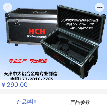
（厂家直销)EVA-0065)铝合金航空仪器箱
EVA内衬波浪棉防静电EVA珍珠棉，天津
中太批发 箱扣 搭扣 行李箱锁扣 航空箱配件
箱包五金配件 航空箱各类锁具、搭扣
￥290.00
产品详情
产品参数